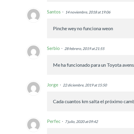
Santos
14 noviembre, 2018 at 19:06
Pinche wey no funciona weon
Serbio
28 febrero, 2019 at 21:55
Me ha funcionado para un Toyota avens
Jorge
22 diciembre, 2019 at 15:50
Cada cuantos km salta el próximo camb
Perfec
7 julio, 2020 at 09:42