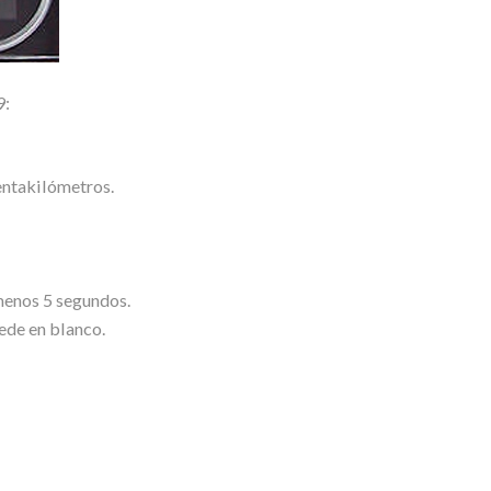
9:
uentakilómetros.
menos 5 segundos.
uede en blanco.