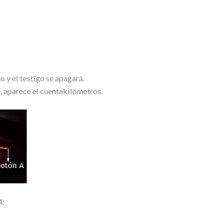
o y el testigo se apagará.
e, aparece el cuentakilómetros.
4: