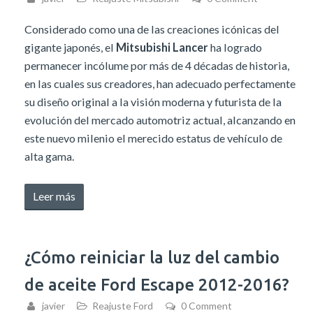
2012-
Considerado como una de las creaciones icónicas del
2016»
gigante japonés, el
Mitsubishi Lancer
ha logrado
permanecer incólume por más de 4 décadas de historia,
en las cuales sus creadores, han adecuado perfectamente
su diseño original a la visión moderna y futurista de la
evolución del mercado automotriz actual, alcanzando en
este nuevo milenio el merecido estatus de vehículo de
alta gama.
«Reajuste
Leer más
luz
de
servicio
¿Cómo reiniciar la luz del cambio
Mitsubishi
de aceite Ford Escape 2012-2016?
Lancer
2012-
javier
Reajuste Ford
0 Comment