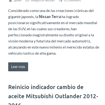
javier
Reajuste Nissan
0 Comment
2009»
Considerado como una de las creaciones icónicas del
gigante japonés, la
Nissan Terra
ha logrado
posicionarse significativamente en el mercado mundial
de las SUV, en las cuales sus creadores, han
perfeccionado magistralmente su diseño original a la
visión moderna y futurista del mercado automotriz,
alcanzando en este nuevo milenio el merecido estatus de
vehículo rustico de alta gama.
«Reseteo
Leer más
del
dispositivo
de
Reinicio indicador cambio de
mantenimiento
aceite Mitsubishi Outlander 2012-
de
Nissan