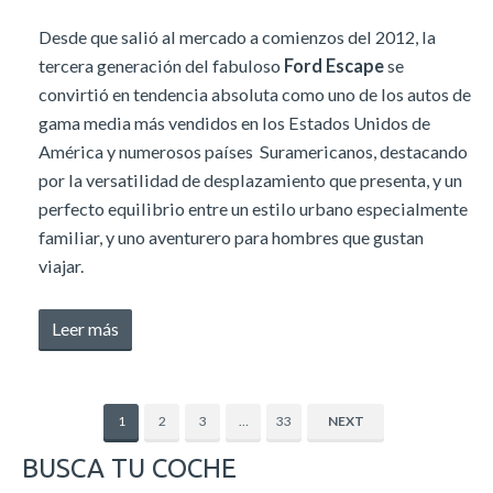
2016»
Desde que salió al mercado a comienzos del 2012, la
tercera generación del fabuloso
Ford Escape
se
convirtió en tendencia absoluta como uno de los autos de
gama media más vendidos en los Estados Unidos de
América y numerosos países Suramericanos, destacando
por la versatilidad de desplazamiento que presenta, y un
perfecto equilibrio entre un estilo urbano especialmente
familiar, y uno aventurero para hombres que gustan
viajar.
«¿Cómo
Leer más
reiniciar
la
luz
1
2
3
…
33
NEXT
del
BUSCA TU COCHE
cambio