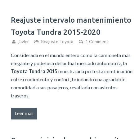
de
luz
de
Reajuste intervalo mantenimiento
mantenimiento
Toyota Tundra 2015-2020
Mitsubishi
Attrage
javier
Reajuste Toyota
1 Comment
2014-
Considerada en el mundo entero como la camioneta más
2018»
elegante y poderosa del actual mercado automotriz, la
Toyota Tundra 2015
muestra una perfecta combinación
entre rendimiento y confort, brindando una agradable
comodidad a sus pasajeros, resaltada con asientos
traseros
«Reajuste
Leer más
intervalo
mantenimiento
Toyota