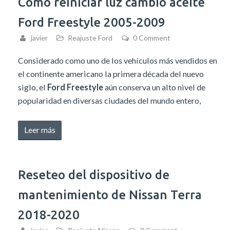
Como reiniciar luz cambio aceite
Tundra
Ford Freestyle 2005-2009
2015-
2020»
javier
Reajuste Ford
0 Comment
Considerado como uno de los vehículos más vendidos en
el continente americano la primera década del nuevo
siglo, el
Ford Freestyle
aún conserva un alto nivel de
popularidad en diversas ciudades del mundo entero,
«Como
Leer más
reiniciar
luz
cambio
Reseteo del dispositivo de
aceite
mantenimiento de Nissan Terra
Ford
Freestyle
2018-2020
2005-