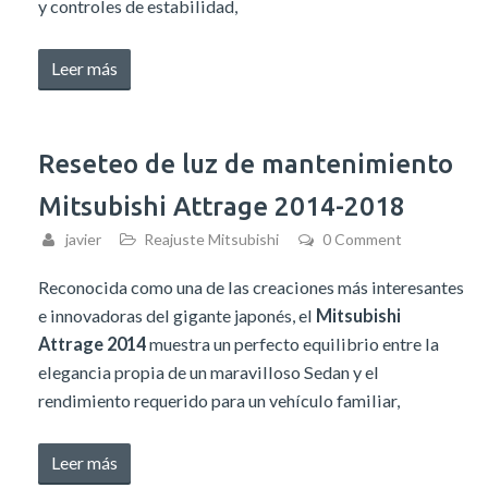
y controles de estabilidad,
«Restablecimiento
Leer más
del
intervalo
mantenimiento
Reseteo de luz de mantenimiento
Chevrolet
Mitsubishi Attrage 2014-2018
Blazer
2018-
javier
Reajuste Mitsubishi
0 Comment
2020»
Reconocida como una de las creaciones más interesantes
e innovadoras del gigante japonés, el
Mitsubishi
Attrage 2014
muestra un perfecto equilibrio entre la
elegancia propia de un maravilloso Sedan y el
rendimiento requerido para un vehículo familiar,
«Reseteo
Leer más