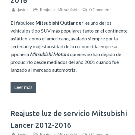
2016
Terra
javier
Reajuste Mitsubishi
0 Comment
2018-
2020»
El fabuloso
Mitsubishi Outlander
, es uno de los
vehículos tipo SUV más populares tanto en el continente
asiático, como el americano, avalado siempre por la
seriedad y majestuosidad de la reconocida empresa
japonesa
Mitsubishi Motors
quienes no han dejado de
producirlo desde mediados del año 2001 cuando fue
lanzado al mercado automotriz.
«Reinicio
Leer más
indicador
cambio
de
Reajuste luz de servicio Mitsubishi
aceite
Lancer 2012-2016
Mitsubishi
Outlander
javier
Reajuste Mitsubishi
0 Comment