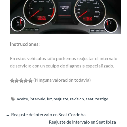
Instrucciones:
En estos vehículos sólo podremos reajustar el intervalo
de servicio con un equipo de diagnosis especializado.
(Ninguna valoración todavía)
aceite
,
intervalo
,
luz
,
reajuste
,
revision
,
seat
,
testigo
←
Reajuste de intervalo en Seat Cordoba
Reajuste de intervalo en Seat Ibiza
→