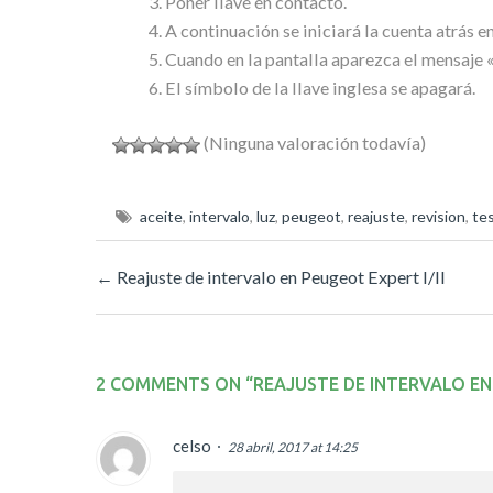
Poner llave en contacto.
A continuación se iniciará la cuenta atrás en
Cuando en la pantalla aparezca el mensaje «
El símbolo de la llave inglesa se apagará.
(Ninguna valoración todavía)
aceite
,
intervalo
,
luz
,
peugeot
,
reajuste
,
revision
,
te
←
Reajuste de intervalo en Peugeot Expert I/II
2 COMMENTS ON “
REAJUSTE DE INTERVALO EN
celso
28 abril, 2017 at 14:25