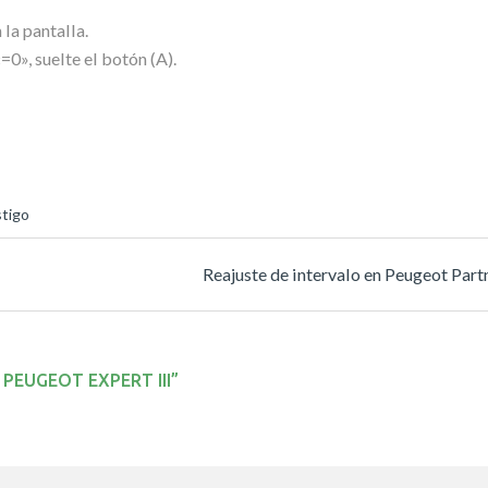
 la pantalla.
=0», suelte el botón (A).
stigo
Reajuste de intervalo en Peugeot Partn
 PEUGEOT EXPERT III
”