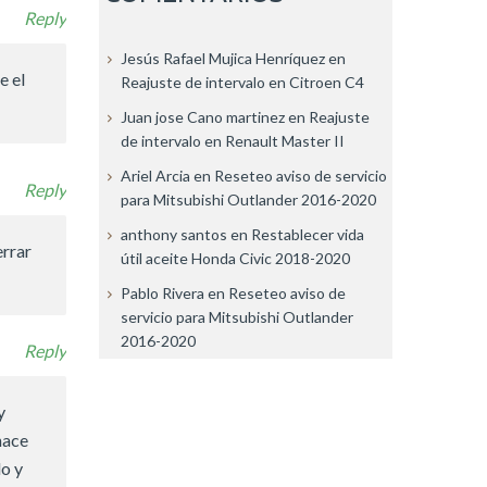
Reply
Jesús Rafael Mujica Henríquez
en
e el
Reajuste de intervalo en Citroen C4
Juan jose Cano martinez
en
Reajuste
de intervalo en Renault Master II
Ariel Arcia
en
Reseteo aviso de servicio
Reply
para Mitsubishi Outlander 2016-2020
anthony santos
en
Restablecer vida
errar
útil aceite Honda Civic 2018-2020
Pablo Rivera
en
Reseteo aviso de
servicio para Mitsubishi Outlander
2016-2020
Reply
y
hace
do y