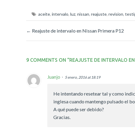
aceite
,
intervalo
,
luz
,
nissan
,
reajuste
,
revision
,
testi
←
Reajuste de intervalo en Nissan Primera P12
9 COMMENTS ON “
REAJUSTE DE INTERVALO EN
Juanjo
5 enero, 2016 at 18:19
He intentando resetear tal y como indica
inglesa cuando mantengo pulsado el bo
A qué puede ser debido?
Gracias.