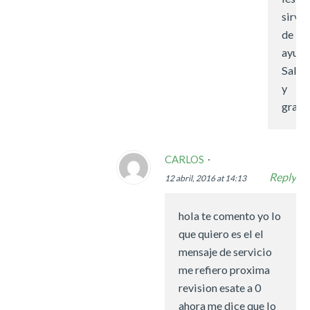
sirva
de
ayuda
Salud
y
graci
CARLOS
Reply
12 abril, 2016 at 14:13
hola te comento yo lo
que quiero es el el
mensaje de servicio
me refiero proxima
revision esate a 0
ahora me dice que lo