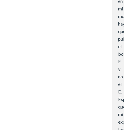
en
mi
mode
hay
que
pulsa
el
botó
F
y
no
el
E.
Esper
que
mi
exper
les