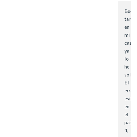
Buen
tardes
en
mi
caso
ya
lo
he
soluc
El
error
estab
en
el
paso
4,