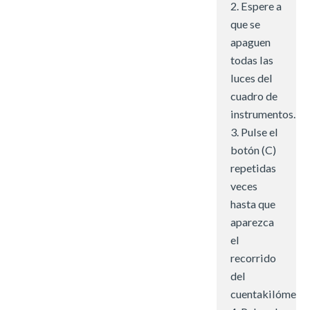
2. Espere a
que se
apaguen
todas las
luces del
cuadro de
instrumentos.
3. Pulse el
botón (C)
repetidas
veces
hasta que
aparezca
el
recorrido
del
cuentakilómetro