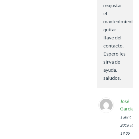
reajustar
el
mantenimiento,
quitar
llave del
contacto.
Espero les
sirva de
ayuda,
saludos.
José
García
1 abril,
2016 at
19:35