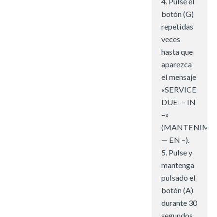
4. Pulse el
botón (G)
repetidas
veces
hasta que
aparezca
el mensaje
«SERVICE
DUE — IN
–»
(MANTENIMI
— EN –).
5. Pulse y
mantenga
pulsado el
botón (A)
durante 30
segundos