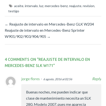
aceite
,
intervalo
,
luz
,
mercedes-benz
,
reajuste
,
revision
,
testigo
←
Reajuste de intervalo en Mercedes-Benz GLK W204
Reajuste de intervalo en Mercedes-Benz Sprinter
W901/902/903/904/905
→
4 COMMENTS ON “
REAJUSTE DE INTERVALO EN
MERCEDES-BENZ SLK W171
”
Reply
jorge flores
6 agosto, 2016 at 02:56
Buenas noches, me pueden indicar que
clase de mantenimiento necesita un SLK
280, Modelo 2007, pues me aparecía