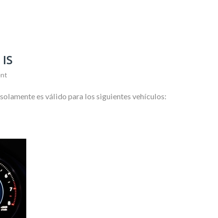
 IS
nt
 solamente es válido para los siguientes vehículos: