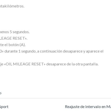
entakilómetros.
menos 5 segundos.
MILEAGE RESET».
e el botón (A).
0» durante 1 segundo, a continuación desaparece y aparece el
nsaje «OIL MILEAGE RESET» desaparece de la otra pantalla.
o
Sport
Reajuste de intervalo en 