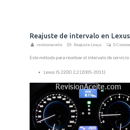
Reajuste de intervalo en Lexus
revisionaceite
Reajuste Lexus
0 Comme
Este método para resetear el intervalo de servicio
Lexus IS 220D 2.2 (2005-2011)