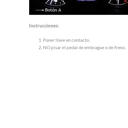
Instrucciones:
Poner llave en contacto.
NO pisar el pedal de embrague o de freno.