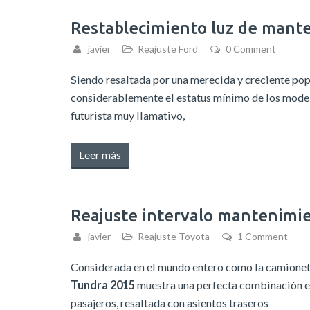
luz
de
Restablecimiento luz de mant
mantenimiento
javier
Reajuste Ford
0 Comment
Mitsubishi
Attrage
Siendo resaltada por una merecida y creciente pop
2014-
considerablemente el estatus mínimo de los mode
2018»
futurista muy llamativo,
«Restablecimiento
Leer más
luz
de
mantenimiento
Reajuste intervalo mantenimi
Ford
javier
Reajuste Toyota
1 Comment
Fiesta
2010-
Considerada en el mundo entero como la camionet
2016»
Tundra 2015
muestra una perfecta combinación e
pasajeros, resaltada con asientos traseros