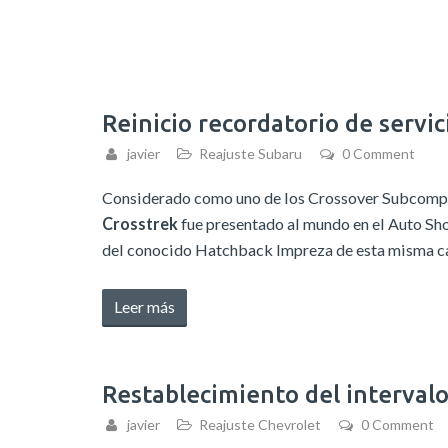
Reinicio recordatorio de servi
javier
Reajuste Subaru
0 Comment
Considerado como uno de los Crossover Subcompact
Crosstrek
fue presentado al mundo en el Auto Sh
del conocido Hatchback Impreza de esta misma c
«Reinicio
Leer más
recordatorio
de
servicio
Restablecimiento del interva
de
javier
Reajuste Chevrolet
0 Comment
Subaru