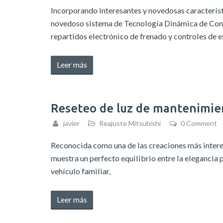
XV
Incorporando interesantes y novedosas característi
Crosstrek
novedoso sistema de Tecnología Dinámica de Conduc
2014-
repartidos electrónico de frenado y controles de e
2018»
«Restablecimiento
Leer más
del
intervalo
mantenimiento
Reseteo de luz de mantenimie
Chevrolet
javier
Reajuste Mitsubishi
0 Comment
Blazer
2018-
Reconocida como una de las creaciones más interes
2020»
muestra un perfecto equilibrio entre la elegancia 
vehículo familiar,
«Reseteo
Leer más
de