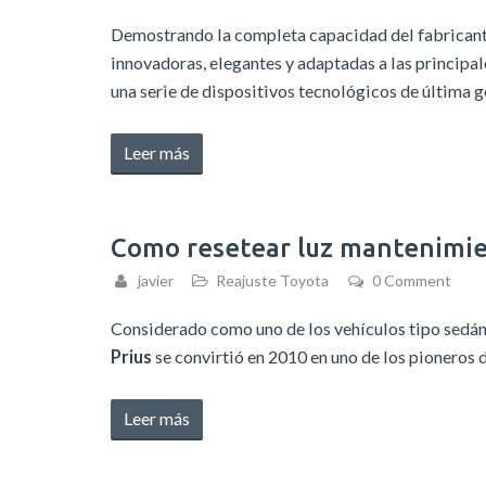
de
Demostrando la completa capacidad del fabricant
Jeep
innovadoras, elegantes y adaptadas a las principa
Gladiator
una serie de dispositivos tecnológicos de última g
2018-
2020»
«Como
Leer más
resetear
recordatorio
de
Como resetear luz mantenimie
mantenimiento
javier
Reajuste Toyota
0 Comment
Hyundai
Verna
Considerado como uno de los vehículos tipo sedán
2016-
Prius
se convirtió en 2010 en uno de los pioneros 
2020»
«Como
Leer más
resetear
luz