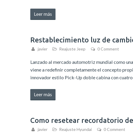
«Reajuste
Leer más
intervalo
mantenimiento
Toyota
Restablecimiento luz de cambi
Tundra
javier
Reajuste Jeep
0 Comment
2015-
2020»
Lanzado al mercado automotriz mundial como una
viene a redefinir completamente el concepto propi
innovador estilo Pick-Up doble cabina con cuatro
«Restablecimiento
Leer más
luz
de
cambio
Como resetear recordatorio d
de
javier
Reajuste Hyundai
0 Comment
aceite