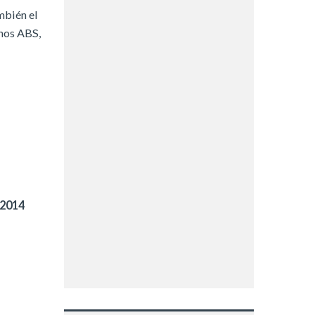
mbién el
enos ABS,
 2014