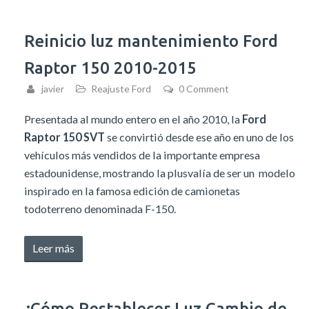
de
servicio
Reinicio luz mantenimiento Ford
Ford
Raptor 150 2010-2015
Flex
2009-
javier
Reajuste Ford
0 Comment
2012»
Presentada al mundo entero en el año 2010, la
Ford
Raptor 150 SVT
se convirtió desde ese año en uno de los
vehículos más vendidos de la importante empresa
estadounidense, mostrando la plusvalía de ser un modelo
inspirado en la famosa edición de camionetas
todoterreno denominada F-150.
«Reinicio
Leer más
luz
mantenimiento
Ford
¿Cómo Restablecer Luz Cambio de