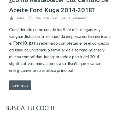
Raptor
Aceite Ford Kuga 2014-2018?
150
2010-
javier
Reajuste Ford
0 Comment
2015»
Considerado como uno de los SUV más elegantes y
vanguardistas de la reconocida empresa norteamericana,
el
Ford Kuga
ha redefinido completamente el concepto
original de un vehículo familiar de alto rendimiento y
mucha comodidad, incorporando a partir del 2014
significativas innovaciones a su diseño que resaltan
enérgicamente su estética principal.
«¿Cómo
Leer más
Restablecer
Luz
Cambio
BUSCA TU COCHE
de